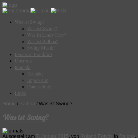
Was ist Swing?
Was ist Swing?
Was ist Lindy Hop?
Was ist Balboa?
Swing Musik!
Events in Frankfurt
Über uns
Kontakt
Kontakt
Impressum
Datenschutz
Links
Home
/
Balboa
/
Was ist Swing?
Was ist Swing?
Ausgestellt am
7. Januar 2015
, von
Roland Eötvös
in
Balboa
,