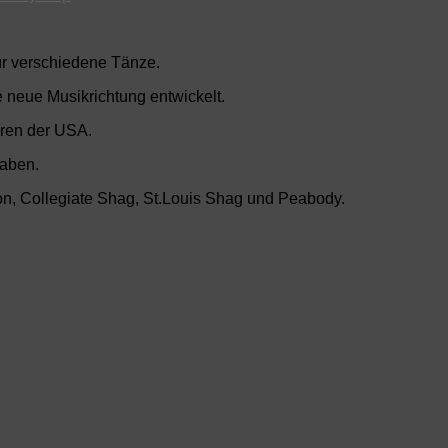
für verschiedene Tänze.
 neue Musikrichtung entwickelt.
hren der USA.
haben.
on, Collegiate Shag, St.Louis Shag und Peabody.