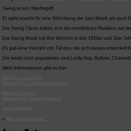
Swing ist ein Oberbegriff.
Er steht sowohl für eine Stilrichtung der Jazz-Musik als auch 
Die Swing-Tänze haben sich als unmittelbare Reaktion auf die
Die Swing-Musik hat ihre Wurzeln in den 1920er und 30er Ja
Es gab eine Vielzahl von Tänzen, die sich daraus entwickelt 
Die heute noch populärsten sind Lindy Hop, Balboa, Charlest
Mehr Informationen gibt es hier:
Mehr zu Lindy Hop
Wo kann ich Lindy Hop tanzen?
Mehr zu Balboa
Wo kann ich Balboa tanzen?
No Comments
.
«
Was ist Lindy Hop?